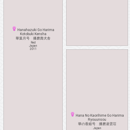
Hanahazuki Go Harima
Kotobuki Kensha
華葉月号 播磨壽犬舎
Red
Japan
2011
Hana No Kaorihime Go Harima
Ryouunsou
華の香姫号 播磨凌雲荘
Japan