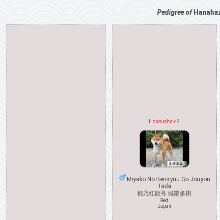
Pedigree of
Hanahaz
Honbusho x 2
Miyako No Beniryuu Go Jouyou
Tada
都乃紅龍号 城陽多田
Red
Japan